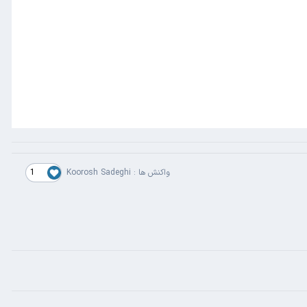
1
واکنش ها :
Koorosh Sadeghi