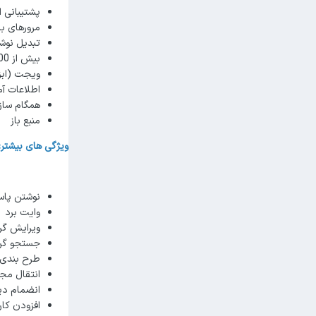
پشتیبانی از
مرورهای با
تبدیل نوشت
بیش از 6000 مجموعه فلش کارت پیش ساخته
ویجت (ابز
اطلاعات آم
همگام ساز
منبع باز
ویژگی های بیشتر:
نوشتن پاس
وایت برد
ویرایش گر/
جستجو گر 
طرح بندی
انتقال مج
انضمام دیکشنری (t, GoldenDict, Leo.org, Aedict
افزودن کار