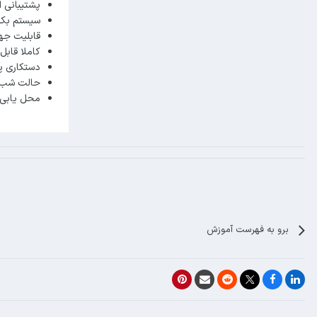
پشتیبانی ا
سیستم بک
قابلیت جهت
کاملا قابل
دستکاری پ
حالت شب
محل یابی 27 منطق
برو به فهرست آموزش