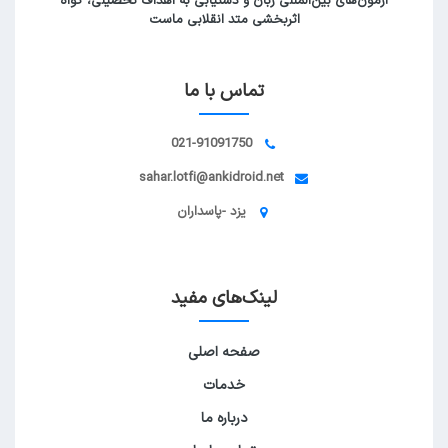
آزمون‌های بین‌المللی زبان و دستیابی به اهداف تحصیلی، گواه
اثربخشی متد انقلابی ماست
تماس با ما
021-91091750
sahar.lotfi@ankidroid.net
یزد -پاسداران
لینک‌های مفید
صفحه اصلی
خدمات
درباره ما