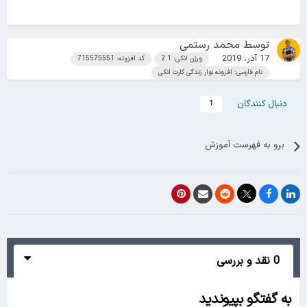
توسط
محمد رستمی
17 آذر، 2019
ورژن انکی: 2.1
کد افزونه: 715575551
نام فارسی: افزونه نوار زندگی کارت انکی
دنبال کنندگان
1
برو به فهرست آموزش
0 نقد و بررسی
به گفتگو بپیوندید