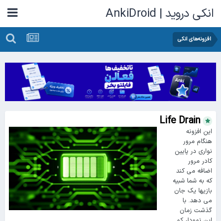
انکی دروید | AnkiDroid
افزونه‌های انکی
Life Drain
این افزونه
هنگام مرور
نواری در پایین
کادر مرور
اضافه می کند
که به شما شبیه
بازیها یک جان
می دهد. با
گذشت زمان
این نمودار کم