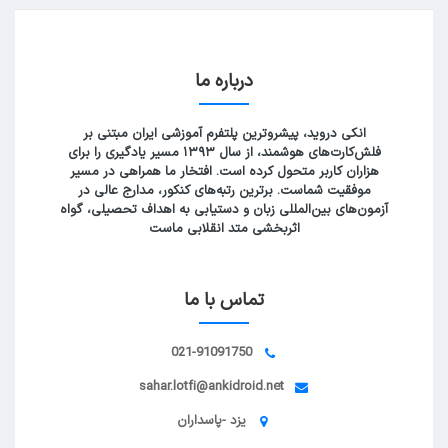
درباره ما
انکی دروید، پیشروترین پلتفرم آموزشی ایران مبتنی بر
فلش‌کارت‌های هوشمند، از سال ۱۳۹۳ مسیر یادگیری را برای
هزاران کاربر متحول کرده است. افتخار ما همراهی در مسیر
موفقیت شماست. برترین رتبه‌های کنکور، مدارج عالی در
آزمون‌های بین‌المللی زبان و دستیابی به اهداف تحصیلی، گواه
اثربخشی متد انقلابی ماست
تماس با ما
021-91091750
sahar.lotfi@ankidroid.net
یزد -پاسداران