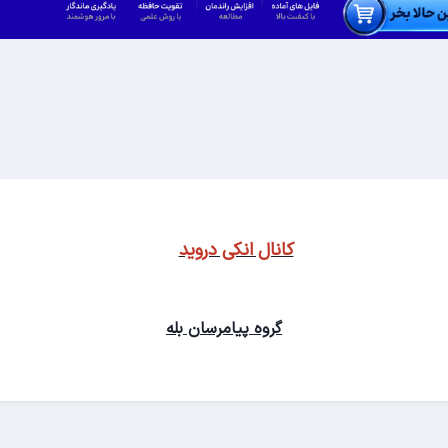
کانال انکی دروید
گروه پیامرسان بله