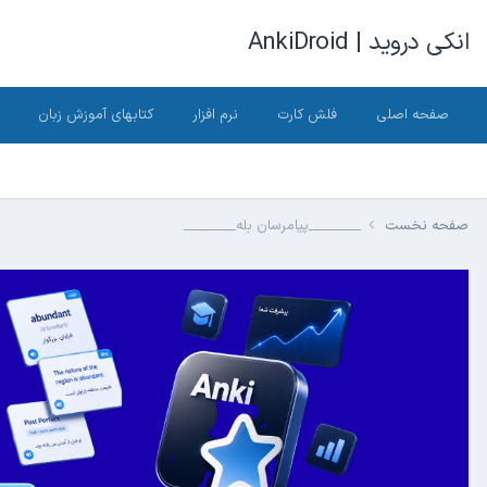
انکی دروید | AnkiDroid
صفحه اصلی
فلش کارت
نرم افزار
کتابهای آموزش زبان
صفحه نخست
________پیامرسان بله________