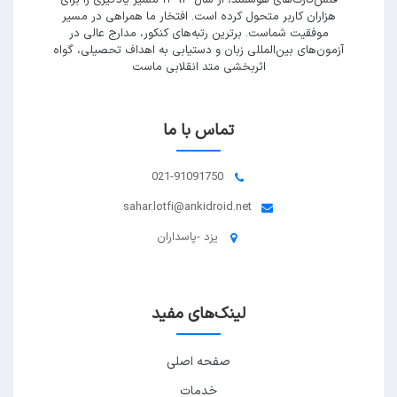
فلش‌کارت‌های هوشمند، از سال ۱۳۹۳ مسیر یادگیری را برای
هزاران کاربر متحول کرده است. افتخار ما همراهی در مسیر
موفقیت شماست. برترین رتبه‌های کنکور، مدارج عالی در
آزمون‌های بین‌المللی زبان و دستیابی به اهداف تحصیلی، گواه
اثربخشی متد انقلابی ماست
تماس با ما
021-91091750
sahar.lotfi@ankidroid.net
یزد -پاسداران
لینک‌های مفید
صفحه اصلی
خدمات