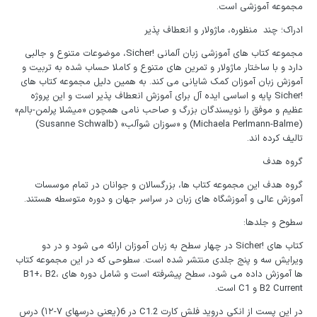
مجموعه آموزشی است.
ادراک؛ چند منظوره، ماژولار و انعطاف پذیر
مجموعه کتاب های آموزشی زبان آلمانی !Sicher، موضوعات متنوع و جالبی
دارد و با ساختار ماژولار و تمرین های متنوع و کاملا حساب شده به تربیت و
آموزش زبان آموزان کمک شایانی می کند. به همین دلیل مجموعه کتاب های
!Sicher پایه و اساسی ایده آل برای آموزش انعطاف پذیر است و این پروژه
عظیم و موفق را نویسندگان بزرگ و صاحب نامی همچون «میشلا پرلمن-بالم»
(Michaela Perlmann-Balme) و «سوزان شوآلب» (Susanne Schwalb)
تالیف کرده اند.
گروه هدف
گروه هدف این مجموعه کتاب ها، بزرگسالان و جوانان در تمام موسسات
آموزش عالی و آموزشگاه های زبان در سراسر جهان و دوره متوسطه هستند.
سطوح و جلدها:
کتاب های !Sicher در چهار سطح به زبان آموزان ارائه می شود و در دو
ویرایش سه و پنج جلدی منتشر شده است. سطوحی که در این مجموعه کتاب
ها آموزش داده می شود، سطح پیشرفته است و شامل دوره های B1+، B2،
B2 Current و C1 است.
در این پست از انکی دروید فلش کارت C1.2 در 6(یعنی درسهای ۷-۱۲) درس