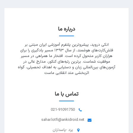
درباره ما
انکی دروید، پیشروترین پلتفرم آموزشی ایران مبتنی بر
فلش‌کارت‌های هوشمند، از سال ۱۳۹۳ مسیر یادگیری را برای
هزاران کاربر متحول کرده است. افتخار ما همراهی در مسیر
موفقیت شماست. برترین رتبه‌های کنکور، مدارج عالی در
آزمون‌های بین‌المللی زبان و دستیابی به اهداف تحصیلی، گواه
اثربخشی متد انقلابی ماست
تماس با ما
021-91091750
sahar.lotfi@ankidroid.net
یزد -پاسداران