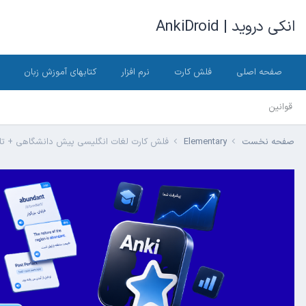
انکی دروید | AnkiDroid
صفحه اصلی
فلش کارت
نرم افزار
کتابهای آموزش زبان
قوانین
صفحه نخست
Elementary
فلش کارت لغات انگلیسی پیش دانشگاهی + تل