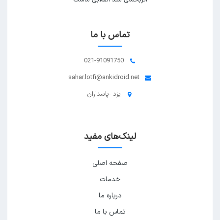
اثربخشی متد انقلابی ماست
تماس با ما
021-91091750
sahar.lotfi@ankidroid.net
یزد -پاسداران
لینک‌های مفید
صفحه اصلی
خدمات
درباره ما
تماس با ما