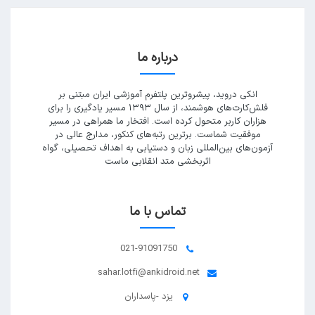
درباره ما
انکی دروید، پیشروترین پلتفرم آموزشی ایران مبتنی بر
فلش‌کارت‌های هوشمند، از سال ۱۳۹۳ مسیر یادگیری را برای
هزاران کاربر متحول کرده است. افتخار ما همراهی در مسیر
موفقیت شماست. برترین رتبه‌های کنکور، مدارج عالی در
آزمون‌های بین‌المللی زبان و دستیابی به اهداف تحصیلی، گواه
اثربخشی متد انقلابی ماست
تماس با ما
021-91091750
sahar.lotfi@ankidroid.net
یزد -پاسداران