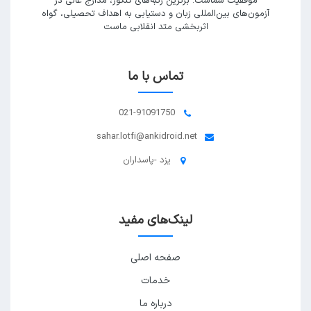
موفقیت شماست. برترین رتبه‌های کنکور، مدارج عالی در
آزمون‌های بین‌المللی زبان و دستیابی به اهداف تحصیلی، گواه
اثربخشی متد انقلابی ماست
تماس با ما
021-91091750
sahar.lotfi@ankidroid.net
یزد -پاسداران
لینک‌های مفید
صفحه اصلی
خدمات
درباره ما