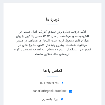
درباره ما
انکی دروید، پیشروترین پلتفرم آموزشی ایران مبتنی بر
فلش‌کارت‌های هوشمند، از سال ۱۳۹۳ مسیر یادگیری را برای
هزاران کاربر متحول کرده است. افتخار ما همراهی در مسیر
موفقیت شماست. برترین رتبه‌های کنکور، مدارج عالی در
آزمون‌های بین‌المللی زبان و دستیابی به اهداف تحصیلی، گواه
اثربخشی متد انقلابی ماست
تماس با ما
021-91091750
sahar.lotfi@ankidroid.net
یزد -پاسداران