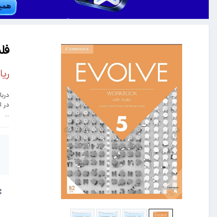
فلش کا
درباره 
در این دک 
...