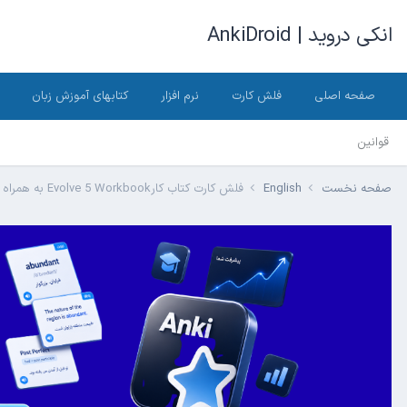
انکی دروید | AnkiDroid
صفحه اصلی
فلش کارت
نرم افزار
کتابهای آموزش زبان
قوانین
صفحه نخست
English
فلش کارت کتاب کارEvolve 5 Workbook به همراه پاسخ