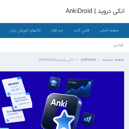
انکی دروید | AnkiDroid
صفحه اصلی
فلش کارت
نرم افزار
کتابهای آموزش زبان
قوانین
صفحه نخست
software
انکی ویندوز(Alternate)