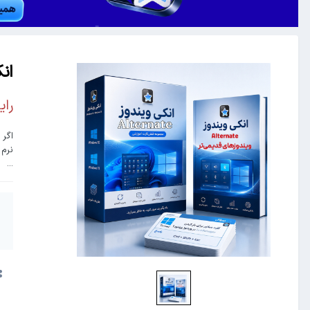
انکی
رای
اگر ویندوز شم
نرم 
...