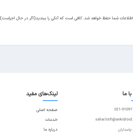
طلاعات شما حفظ خواهد شد. کافی است که آنکی را ببندید(اگر در حال اجراست) و
ا ما
لینک‌های مفید
021-91091
صفحه اصلی
sahar.lotfi@ankidroid
خدمات
درباره ما
-پاسداران