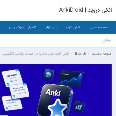
انکی دروید | AnkiDroid
صفحه اصلی
فلش کارت
نرم افزار
کتابهای آموزش زبان
قوانین
صفحه نخست
English
فلش کارت فعل مرکب در جملات واقعی انگلیسی