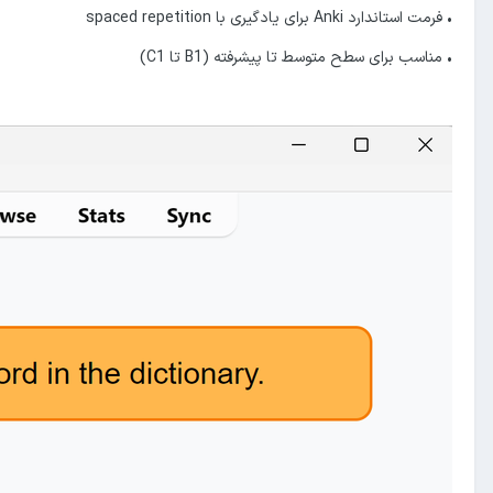
• فرمت استاندارد Anki برای یادگیری با spaced repetition
• مناسب برای سطح متوسط تا پیشرفته (B1 تا C1)