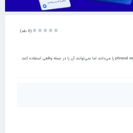
(0 نقد)
اگر phrasal verbها برایت گیج‌کننده هستند، تنها نیستی. بیشتر زبان‌آموزها معنی یک phrasal verb را می‌دانند اما نمی‌توانند آن را در جمله واقعی استفاده کنند.