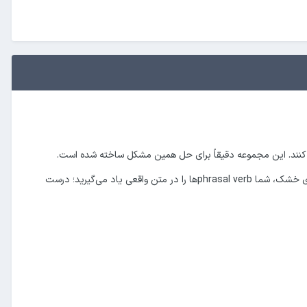
در این پکیج، 875 فلش‌کارت Anki طراحی شده که هر کدام یک phrasal verb را در یک جمله واقعی و طبیعی نشان می‌دهد. به جای حفظ کردن لیست‌های خشک، شما phrasal verbها را در متن واقعی یاد می‌گیرید؛ درست