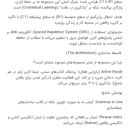
سطح B1 تا C1 طراحی شده. تمرکز اصلی این مجموعه نه بر حفظ کردنِ
واژگانِ پراکنده، بلکه بر “یادگیری در بافت” (Contextual Learning) است.
هدف: انتقال زبان‌آموز از سطح متوسط (B1) به سطح پیشرفته (C1) با تأکید
بر کاربرد واقعی در محیط کار و زندگی روزمره.
متدولوژی: استفاده از Spaced Repetition System (SRS). الگوریتم Anki بر
اساس پاسخ‌های کاربر، فواصل مرور را تنظیم می‌کند تا مطالب از حافظه
کوتاه‌مدت به بلندمدت منتقل شوند.
فلسفه ساختاری (The Architecture)
چرا این مجموعه از سایر مجموعه‌های موجود متمایز است؟
Active Recall (بازیابی فعال): برخلاف کتاب‌های سنتی، اینجا کاربر باید در هر
کارت، «خالیِ متن» را پر کند. این فعالیت مغزی (درگیر شدن برای یافتن
پاسخ)، یادگیری را تا ۳ برابر سریع‌تر می‌کند.
پوشش جامع:
Grammar in Use: گرامر نه به صورت تئوری، بلکه در قالب ساختارهای
جمله‌سازی.
Phrasal Verbs: تمرکز بر افعالی که بیشترین تفاوت را میان انگلیسی کتابی و
انگلیسیِ واقعی (Native) ایجاد می‌کنند.