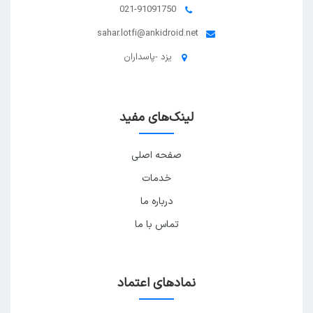
021-91091750
sahar.lotfi@ankidroid.net
یزد -پاسداران
لینک‌های مفید
صفحه اصلی
خدمات
درباره ما
تماس با ما
نمادهای اعتماد