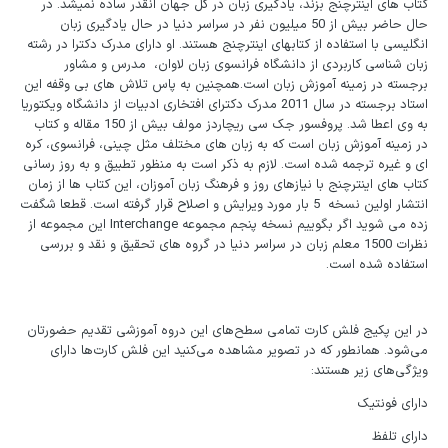
کتاب های اینترچنج بزند، یادگیری زبان در کل جهان انقدر ساده نمی­شد. در
حال حاضر بیش از 50 میلیون نفر در سراسر دنیا در حال یادگیری زبان
انگلیسی با استفاده از کتاب­های اینترچنج هستند. او دارای مدرک دکترا در رشته
زبان شناسی کاربردی از دانشگاه فرانسوی زبان لاوان، مدرس و مشاور
برجسته در زمینه آموزش زبان است.همچنین به پاس تلاش های بی وقفه این
استاد برجسته در سال 2011 مدرک دکترای افتخاری ادبیات از دانشگاه ویکتوریا
به وی اعطا شد. پروفسور جک سی ریچاردز مولف بیش از 150 مقاله و کتاب
در زمینه آموزش زبان است که به زبان های مختلف مثل چینی، فرانسوی، کره
ای و غیره ترجمه شده است. لازم به ذکر است به منظور تطبیق و به روز رسانی
کتاب های اینترچنج با نیازهای روز و فرهنگ زبان آموزان، این کتاب ها از زمان
انتشار اولین نسخه 5 بار مورد ویرایش و اصلاح قرار گرفته است. قطعا شگفت
زده می شوید اگر بگوییم نسخه پنجم مجموعه Interchange این مجموعه از
نظرات 1500 معلم زبان در سراسر دنیا در گروه های تحقیق و نقد و بررسی
استفاده شده است.
در این پکیج فلش کارت تمامی سطح‌های این دروه آموزشی تقدیم حضورتان
می‌شود. همانطور که در تصویر مشاهده می‌کنید این فلش کارت‌ها دارای
ویژگی‌های زیر هستند:
دارای فونتیک
دارای تلفظ