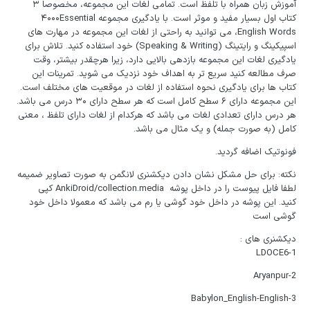
آموزش زبان همراه با تلفظ است. تمامی لغات این مجموعه، مخصوصا ۳
کتاب اول بسیار مفید و موثر است. با یادگیری مجموعه ۴۰۰۰Essential
English Words، می توانید به راحتی از لغات این مجموعه در مهارت های
اسپیکینگ و رایتینگ (Speaking & Writing) خود استفاده کنید. تلاش برای
یادگیری لغات این مجموعه بازدهی بالایی دارد، زیرا هرچقدر بیشتر، وقت
صرف مطالعه کنید سریع تر به اهداف خود نزدیک می شوید. تمرینات این
کتاب ها برای یادگیری نحوه استفاده از لغات در موقعیت های مختلف است.
این مجموعه دارای ۶ سطح کامل است که هر سطح دارای ۳۰ درس می باشد.
هر درس دارای تعدادی لغات می باشد که هرکدام از لغات دارای تلفظ ، معنی
کامل (به صورت جمله) و یک مثال می باشد.
فونوتیک اضافه گردید.
نکته: برای حل مشکل نشان دادن دیکشنری لانگمن به صورت تصاویر ضمیمه
لطفا فایل پیوست را در داخل پوشه AnkiDroid/collection.media کپی
کنید. این پوشه در داخل خود گوشی یا رم می باشد که معمولا داخل خود
گوشی است
دیکشنری های :
1-LDOCE6
2-Aryanpur
3-Babylon_English-English