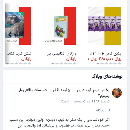
پکیج کامل American English File
واژگان انگلیسی یازدهم
فلش کارت نکات زمین شناسی سوم دبیرستان
رایگان
رایگان
(0)
(0)
(0)
نوشته‌های وبلاگ
بخش دوم: آینه درون — چگونه افکار و احساسات واقعی‌مان را
ببینیم؟
توسط
saha
در
تجربه‌های زیسته
0 دیدگاه
اگر خودشناسی را یک سفر بدانیم، «دیدن» اولین مهارت این مسیر
است. دیدنِ بی‌واسطه، بی‌قضاوت و بی‌فیلتر. اما واقعیت این...