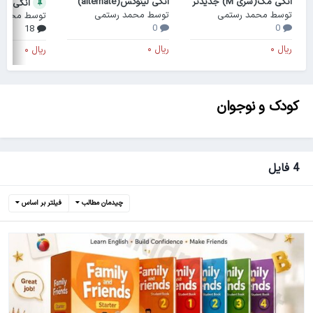
انکی مک(سری M) جدیدتر
انکی لینوکس(alternate)
انکی ویندوز(ard
توسط
محمد رستمی
توسط
محمد رستمی
توسط
محمد 
0
0
18
کودک و نوجوان
4 فایل
چیدمان مطالب
فیلتر بر اساس