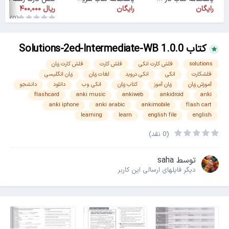
رایگان
رایگان
(0)
کتاب Solutions-2ed-Intermediate-WB 1.0.0
solutions
فلش کارت انکی
فلش کارت
فلش کارت زبان
فلشکارت
انکی
انکی دروید
لغات زبان
زبان انگلیسی
آموزش زبان
زبان آموز
کتاب زبان
انکی وب
دانلود
دانشجو
flashcard
anki music
ankiweb
ankidroid
anki
anki iphone
anki arabic
ankimobile
flash cart
learning
learn
english file
english
(0 نقد)
توسط
saha
دیگر فایل‎های ارسالی این کاربر