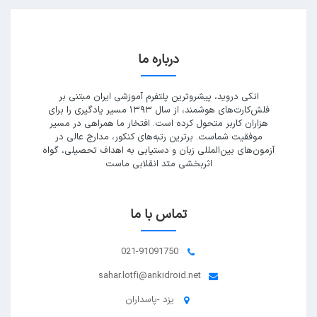
درباره ما
انکی دروید، پیشروترین پلتفرم آموزشی ایران مبتنی بر
فلش‌کارت‌های هوشمند، از سال ۱۳۹۳ مسیر یادگیری را برای
هزاران کاربر متحول کرده است. افتخار ما همراهی در مسیر
موفقیت شماست. برترین رتبه‌های کنکور، مدارج عالی در
آزمون‌های بین‌المللی زبان و دستیابی به اهداف تحصیلی، گواه
اثربخشی متد انقلابی ماست
تماس با ما
021-91091750
sahar.lotfi@ankidroid.net
یزد -پاسداران