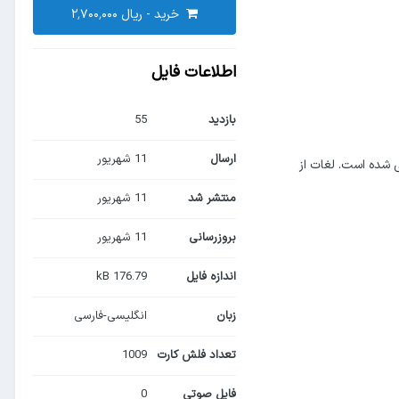
خرید -
اطلاعات فایل
بازدید
55
ارسال
11 شهریور
علاقه‌مندان به انگلیسی حقوقی طراحی شده است. لغات از
منتشر شد
11 شهریور
بروزرسانی
11 شهریور
اندازه فایل
176.79 kB
زبان
انگلیسی-فارسی
تعداد فلش کارت
1009
فایل صوتی
0