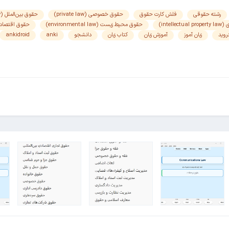
رشته حقوقی
فلش کارت حقوق
حقوق خصوصی (private law)
حقوق بین‌الملل (international law)
intel)
حقوق محیط زیست (environmental law)
حقوق اقتصادی (mic law
روید
زبان آموز
آموزش زبان
کتاب زبان
دانشجو
anki
ankidroid