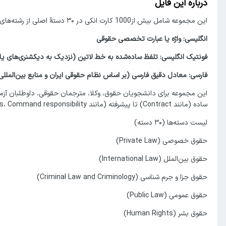
درباره این فایل
این مجموعه شامل بیش از1000 کارت انکی در ۳۰ دستهٔ اصلی از رشته‌های گوناگون حقوقی و مدیریت قضایی است. هر کارت دارای سه فیلد است:
انگلیسی: واژه یا عبارت تخصصی حقوقی
فونتیک انگلیسی: تلفظ ساده‌شده به خط لاتین (نزدیک به دیکشنری‌های یا
فارسی: معادل دقیق فارسی (بر اساس نظام حقوقی ایران و منابع بین‌المللی
ساده (مانند Contract) تا پیشرفته (مانند Jus cogens، Command responsibility) پوشش داده شده‌اند.
لیست دسته‌ها (۳۰ دسته)
حقوق خصوصی (Private Law)
حقوق بین‌الملل (International Law)
حقوق جزا و جرم شناسی (Criminal Law and Criminology)
حقوق عمومی (Public Law)
حقوق بشر (Human Rights)