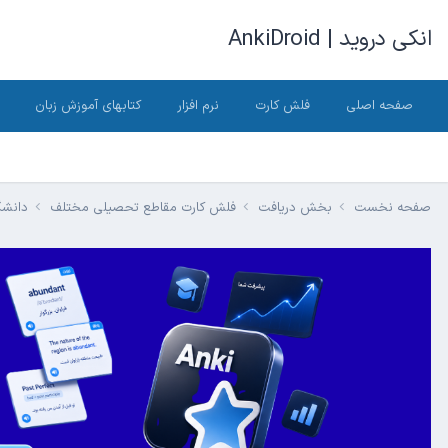
انکی دروید | AnkiDroid
صفحه اصلی
فلش کارت
نرم افزار
کتابهای آموزش زبان
صفحه نخست
بخش دریافت
فلش کارت مقاطع تحصیلی مختلف
دانش