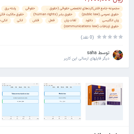
مجموعه جامع فلش‌کارت‌های تخصصی حقوقی (حقوق خصوصی تا مدیریت ثبتی)
حقوقی
رشته برق
حقوق عمومی (public law)
حقوق بشر (human rights)
حقوق مالکیت فکری (lectual property law
زبان انگلیسی
دانلود
لغات زبان
فعل
فلش
انکی
انکی د
حقوق ارتباطات (communications law)
(0 نقد)
توسط
saha
دیگر فایل‎های ارسالی این کاربر