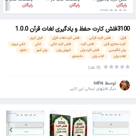
رایگان
رایگان
رایگان
(0)
3100فلش کارت حفظ و یادگیری لغات قرآن 1.0.0
قرآن
فلش کارت قرآنی
فلش کارت لغات قرآن
قران کریم
کارت مجازی قران
فلش کارت
فلش کارت انکی
انکی
انکی دروید
زبان انگلیسی
فلش کارت زبان
آموزش زبان
زبان آموز
دانلود
لغات زبان
کتاب زبان
دانشجو
(0 نقد)
توسط
saha
دیگر فایل‎های ارسالی این کاربر