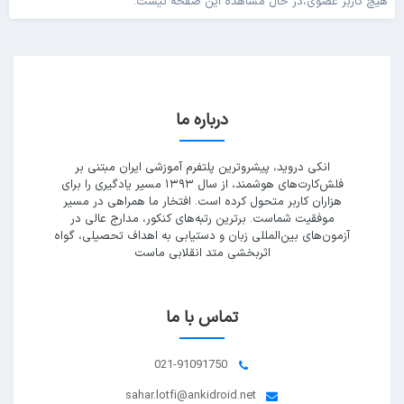
هیچ کاربر عضوی،در حال مشاهده این صفحه نیست.
درباره ما
انکی دروید، پیشروترین پلتفرم آموزشی ایران مبتنی بر
فلش‌کارت‌های هوشمند، از سال ۱۳۹۳ مسیر یادگیری را برای
هزاران کاربر متحول کرده است. افتخار ما همراهی در مسیر
موفقیت شماست. برترین رتبه‌های کنکور، مدارج عالی در
آزمون‌های بین‌المللی زبان و دستیابی به اهداف تحصیلی، گواه
اثربخشی متد انقلابی ماست
تماس با ما
021-91091750
sahar.lotfi@ankidroid.net