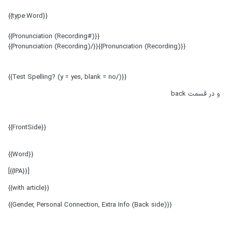
{{type:Word}}
{{Pronunciation (Recording#)}}
{{Pronunciation (Recording)}}{{/Pronunciation (Recording)}}
{{Test Spelling? (y = yes, blank = no/)}}
و در قسمت back
{{FrontSide}}
{{Word}}
[{{IPA}}]
{{with article}}
{{Gender, Personal Connection, Extra Info (Back side)}}