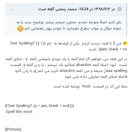
در ۱۳۹۸/۶/۲ در 15:24،
محمد رستمی
گفته است:
باور کنید اصلاً متوجه نشدم. ممنون میشم بیشتر توضیح بدید یا یه
نمونه سؤال و جواب مطرح بفرمایید تا بتونم بهتر راهنمایی کنم
من 5 تا فیلد درست کردم یکی از فیلدها به نام {(Test Spelling? (y =
🙂
yes, blank = no}} است
در این فیلد می خواهم اگر املا کلمه را بلد نبودم بانوشتن کلمه y ، املای کلمه
تست شود (مثلا کلمه abandon املاشو بلد نیستم ، با زدن کلمه y، قسمت
spelling فعلال میشه و من کلمه abandon تایپ می کنم )و با زدن کلید
فاصله املای کلمه نمایش داده نمی شود .
مثلا این کد در قسمت front نوشته شده است
{{Test Spelling? (y = yes, blank = no#)}}
Spell this word
:
{{Picture}}