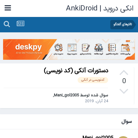
انکی دروید | AnkiDroid
تالارهای گفتگو
دستورات آنکی (کد نویسی)
0
کدنویسی در آنکی
سوال شده توسط
Mani_gol2005
,
24 آبان، 2019
سوال