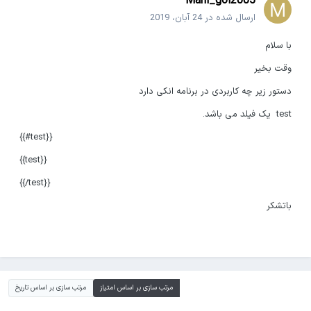
Mani_gol2005
ارسال شده در
24 آبان، 2019
با سلام
وقت بخیر
دستور زیر چه کاربردی در برنامه انکی دارد
test یک فیلد می باشد.
{{test#}}
{{test}}
{{test/}}
باتشکر
مرتب سازی بر اساس امتیاز
مرتب سازی بر اساس تاریخ