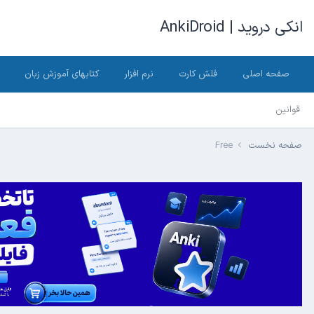
انکی دروید | AnkiDroid
صفحه اصلی
فلش کارت
نرم افزار
کتابهای آموزش زبان
قوانین
صفحه نخست
Free