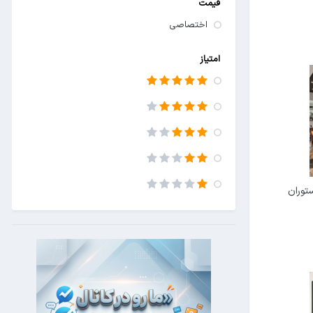
قیمت
اختصاصی
امتیاز
توران