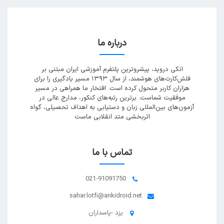
درباره ما
انکی دروید، پیشروترین پلتفرم آموزشی ایران مبتنی بر
فلش‌کارت‌های هوشمند، از سال ۱۳۹۳ مسیر یادگیری را برای
هزاران کاربر متحول کرده است. افتخار ما همراهی در مسیر
موفقیت شماست. برترین رتبه‌های کنکور، مدارج عالی در
آزمون‌های بین‌المللی زبان و دستیابی به اهداف تحصیلی، گواه
اثربخشی متد انقلابی ماست
تماس با ما
021-91091750
sahar.lotfi@ankidroid.net
یزد -پاسداران