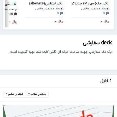
انکی مک(سری M) جدیدتر
انکی لینوکس(alternate)
انکی ویندوز(ard
توسط
محمد رستمی
توسط
محمد رستمی
توسط
محمد 
0
0
18
deck سفارشی
یک دک سفارشی جهت ساخت حرفه ای فلش کارت شما تهیه گردیده است.
1 فایل
چیدمان مطالب
فیلتر بر اساس