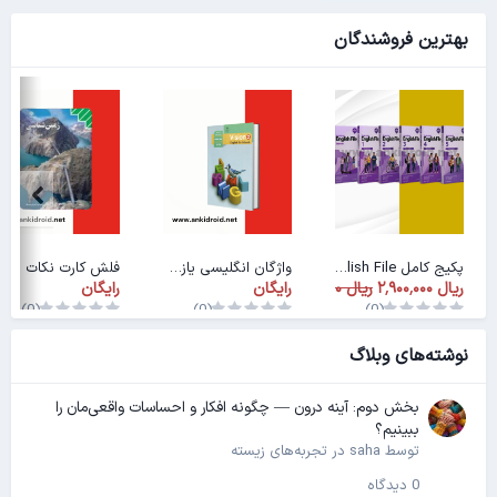
بهترین فروشندگان
پکیج کامل American English File
واژگان انگلیسی یازدهم
فلش کارت نکات زمین شناسی سوم دبیرستان
رایگان
رایگان
(0)
(0)
(0)
نوشته‌های وبلاگ
بخش دوم: آینه درون — چگونه افکار و احساسات واقعی‌مان را
ببینیم؟
توسط
saha
در
تجربه‌های زیسته
0 دیدگاه