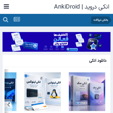
انکی دروید | AnkiDroid
بخش دریافت
دانلود انکی