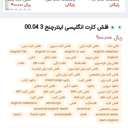
رایگان
رایگان
(0)
فلش کارت انگلیسی اینترچنج 3 00.04
انکی مک
فلش کارت ترکی
فلش کارت سزون
فلش کارت درس
english file
english in use
english is use
english collection
english
انکی دروید
انکی وب
لغات تافل
انکی
لغاتی زبان فرانسوی
لغات۵۰۵
لغات لزگی
لغات pte
لغات
لغات gre
فلش کارت زبان فرانسوی
فلش کارت زبان فرانسه
فلش کارت زبان تخصصی
فلش کارت زبان ترکی
اینترچنچ
فلش کارت زبان
فلش کارت
دانلود interchange
دانلود کتاب
دانلود دروس
دانلود
دانلود آنکی
فلش کارت شغلی
فلش کارت درسی
فلش کارت 604
فلش کارت gre
فلش کارت 601
فلش کارت pte
فلش کارتdaf
فلش کارت
فلش کارت
فلش کارت
فلشکارت
فلش
edinburgh
english collections
دروس تخصصی
essential
essential english words
learn
flash card
ankidroid68
anki
essential words
learn english