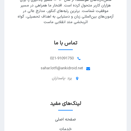
فلش‌کارت‌های هوشمند، از سال ۱۳۹۳ مسیر یادگیری را برای
هزاران کاربر متحول کرده است. افتخار ما همراهی در مسیر
موفقیت شماست. برترین رتبه‌های کنکور، مدارج عالی در
آزمون‌های بین‌المللی زبان و دستیابی به اهداف تحصیلی، گواه
اثربخشی متد انقلابی ماست
تماس با ما
021-91091750
sahar.lotfi@ankidroid.net
یزد -پاسداران
لینک‌های مفید
صفحه اصلی
خدمات