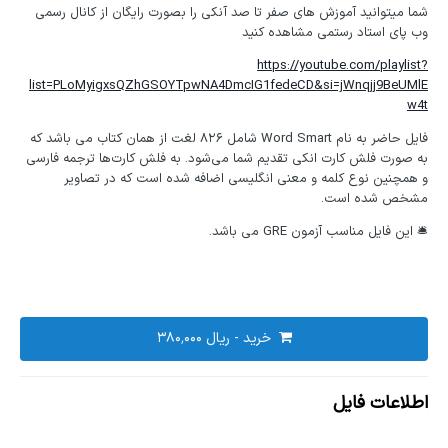
شما میتوانید آموزش های صفر تا صد آنکی را بصورت رایگان از کانال رسمی
وب پای استاد رستمی مشاهده کنید
https://youtube.com/playlist?
list=PLoMyigxsQZhGSOYTpwNA4DmcIG1fedeCD&si=jWnqjj9BeUMlE
w4t
فایل حاضر به نام Word Smart شامل ۸۲۶ لغت از همان کتاب می باشد که
به صورت فلش کارت انکی تقدیم شما می‌شود. به فلش کارت‌ها ترجمه فارسی
و همچنین نوع کلمه و معنی انگلیسی اضافه شده است که در تصاویر
مشخص شده است.
🛎 این فایل مناسب آزمون GRE می باشد.
خرید - ‎ریال ۳۸۰٬۰۰۰
اطلاعات فایل