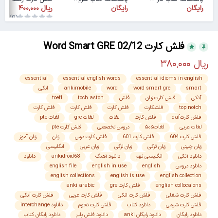
رایگان
رایگان
(0)
فلش کارت Word Smart GRE 02/12
essential
essential english words
essential idioms in english
smart
word smart gre
word
ankimobile
انکی
آنکی
فلش کارت زبان
فلش
toch aston
toefl
top notch
فلشکارت
فلش کارت
فلش کارت
فلش کارت
فلش کارتdaf
فلش کارت
لغات
لغات gre
لغات pte
لغات عربی
لغات۵۰۵
دروس تخصصی
فلش کارت pte
فلش کارت 604
فلش کارت 601
فلش کارت درس
زبان
زبان آموز
زبان چینی
زبان ترکی
زبان لزگی
زبان عربی
انگلیسی
دانلود آنکی
انگلیسی نهم
دانلود آهنگ
ankidroid68
دانلود
دانلود دروس
english
english in use
english file
english collections
english is use
english collection
english collocaions
فلش کارت gre
anki arabic
فلش کارت شغلی
فلش کارت انکی
فلش کارت عربی
فلش کارت آنکی
فلش کارت شیمی
دانلود کتاب
فلش کارت نجوم
دانلود interchange
دانلود رایگان
دانلود رایگان anki
دانلود فلش پلیر
دانلود رایگان کتاب