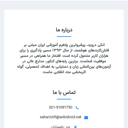
درباره ما
انکی دروید، پیشروترین پلتفرم آموزشی ایران مبتنی بر
فلش‌کارت‌های هوشمند، از سال ۱۳۹۳ مسیر یادگیری را برای
هزاران کاربر متحول کرده است. افتخار ما همراهی در مسیر
موفقیت شماست. برترین رتبه‌های کنکور، مدارج عالی در
آزمون‌های بین‌المللی زبان و دستیابی به اهداف تحصیلی، گواه
اثربخشی متد انقلابی ماست
تماس با ما
021-91091750
sahar.lotfi@ankidroid.net
یزد -پاسداران