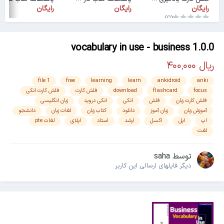
رایگان
رایگان
رایگان
(0)
vocabulary in use - business 1.0.0
file 1
free
learning
learn
ankidroid
anki
focus
flashcard
download
فلش کارت
فلش کارت انکی
فلش کارت زبان
فلش
انکی
انکی دروید
زبان انگلیسی
آموزش زبان
زبان آموز
دانلود
کتاب زبان
لغات زبان
دانشجو
اپ
اپل
اکسل
ارشد
استاد
اپلای
لغات pte
لغت
توسط
saha
دیگر فایل‎های ارسالی این کاربر