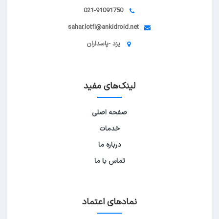
021-91091750
sahar.lotfi@ankidroid.net
یزد -پاسداران
لینک‌های مفید
صفحه اصلی
خدمات
درباره ما
تماس با ما
نمادهای اعتماد