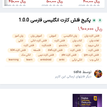
(0)
(0)
(0)
پکیج فلش کارت انگلیسی فارسی 1.0.0
فلش کارت زبان
زبان انگلیسی
آموزش
آموزش زبان
زبان آموز
لغات زبان
کتاب زبان
فلش کارت
فلش کارت انکی
انکی
انکی دروید
دانلود
دانشجو
فلشکارت
فلش کارت
فلش کارت
فلش کارت
فلش کارتdaf
فلسفه
فلش کارت 604
فلش کارت gre
فلش کارت pte
فلش کارت درس
انکی مک
انکی وب
انکی ترکی
anki
ankidroid
learn
learning
توسط
saha
دیگر فایل‎های ارسالی این کاربر