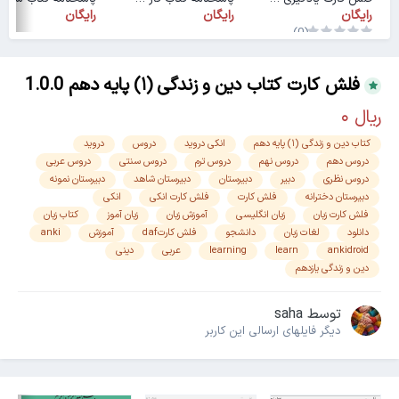
رایگان
رایگان
رایگان
(0)
فلش کارت کتاب دین و زندگی (۱) پایه دهم 1.0.0
کتاب دین و زندگی (۱) پایه دهم
انکی دروید
دروس
دروید
دروس دهم
دروس نهم
دروس ترم
دروس سنتی
دروس عربی
دروس نظری
دبیر
دبیرستان
دبیرستان شاهد
دبیرستان نمونه
دبیرستان دخترانه
فلش کارت
فلش کارت انکی
انکی
فلش کارت زبان
زبان انگلیسی
آموزش زبان
زبان آموز
کتاب زبان
دانلود
لغات زبان
دانشجو
فلش کارتdaf
آموزش
anki
ankidroid
learn
learning
عربی
دینی
دین و زندگی یازدهم
توسط
saha
دیگر فایل‎های ارسالی این کاربر