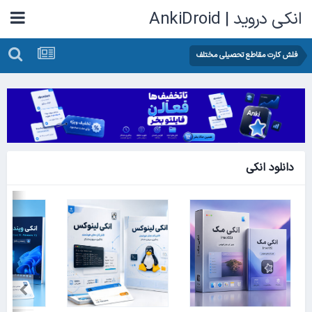
انکی دروید | AnkiDroid
فلش کارت مقاطع تحصیلی مختلف
دانلود انکی