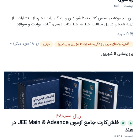
توسط
saha
این مجموعه بر اساس کتاب «۲۰ شو دین و زندگی پایه دهم» از انتشارات ماز
تهیه شده و شامل مطالب خط به خط کتاب درسی، آیات، روایات و سوالات...
0 خرید
(و 16 مورد دیگر)
فلش‌کارت‌های دین و زندگی دهم (رشته تجربی و ریاضی)
دینی
بروزرسانی
5 شهریور
فلش‌کارت جامع آزمون JEE Main & Advance در
هند
توسط
saha