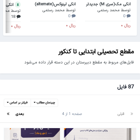
انکی مک(سری M) جدیدتر
انکی لینوکس(alternate)
انکی ویندوز(ard
توسط
محمد رستمی
توسط
محمد رستمی
توسط
محمد 
0
0
18
مقطع تحصیلی ابتدایی تا کنکور
فایل‌های مربوط به مقطع دبیرستان در این دسته قرار داده می‌شود
87 فایل
چیدمان مطالب
فیلتر بر اساس
قبلی
صفحه 1 از 4
بعدی