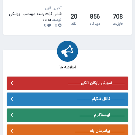
آخرین فایل
فلش کارت رشته مهندسی پزشکی
20
856
708
توسط
saha
فایل‌ها
دیدگاه
نقد
0
0
اطلاعیه ها
_______آموزش رایگان آنکی_______
________کانال تلگرام________
________اینستاگرام________
________پیامرسان بله________