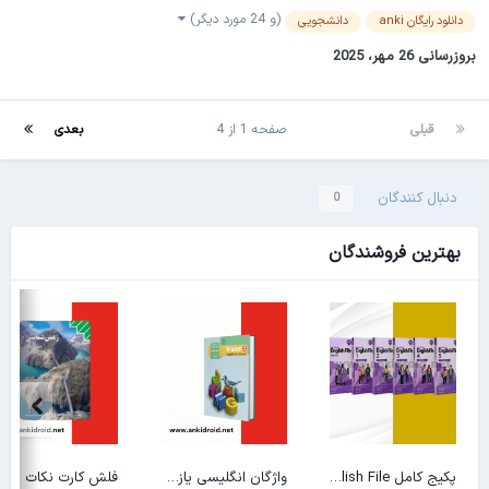
(و 24 مورد دیگر)
دانلود رایگان anki
دانشجویی
بروزرسانی
26 مهر، 2025
قبلی
صفحه 1 از 4
بعدی
دنبال کنندگان
0
بهترین فروشندگان
پکیج کامل American English File
واژگان انگلیسی یازدهم
فلش کارت نکات زمین شناسی سوم دبیرستان