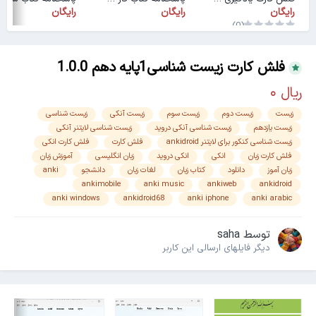
رایگان
رایگان
رایگان
(0)
فلش کارت زیست شناسی1پایه دهم 1.0.0
زیست
زیست دوم
زیست سوم
زیست آنکی
زیست شناسی
زیست یازدهم
زیست شناسی آنکی دروید
زیست شناسی لایتنر آنکی
زیست شناسی کنکور برای لایتنر ankidroid
فلش کارت
فلش کارت انکی
فلش کارت زبان
انکی
انکی دروید
زبان انگلیسی
آموزش زبان
زبان آموز
دانلود
کتاب زبان
لغات زبان
دانشجو
anki
ankimobile
anki music
ankiweb
ankidroid
anki windows
ankidroid68
anki iphone
anki arabic
توسط
saha
دیگر فایل‎های ارسالی این کاربر