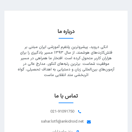
درباره ما
انکی دروید، پیشروترین پلتفرم آموزشی ایران مبتنی بر
فلش‌کارت‌های هوشمند، از سال ۱۳۹۳ مسیر یادگیری را برای
هزاران کاربر متحول کرده است. افتخار ما همراهی در مسیر
موفقیت شماست. برترین رتبه‌های کنکور، مدارج عالی در
آزمون‌های بین‌المللی زبان و دستیابی به اهداف تحصیلی، گواه
اثربخشی متد انقلابی ماست
تماس با ما
021-91091750
sahar.lotfi@ankidroid.net
یزد -پاسداران