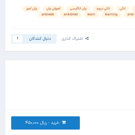
انکی
انکی دروید
زبان انگلیسی
آموزش زبان
زبان آموز
ankiweb
ankidroid
learn
learning
anki
اشتراک گذاری
دنبال کنندگان
1
خرید -