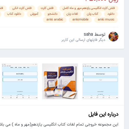
فلش کارت انگلیسی یازدهم مهر و ماه کامل
فلش کارت
فلش کارت انکی
فلش
دانلود
کتاب زبان
لغات زبان
دانشجو
آموزش
دانلود کتاب
anki arabic
ankimobile
anki music
توسط
saha
دیگر فایل‎های ارسالی این کاربر
درباره این فایل
این مجموعه خروجی تمام لغات کتاب انگلیسی یازدهم(مهر و ماه ) می باشد. شامل757 لغت انگلیسی و ترج