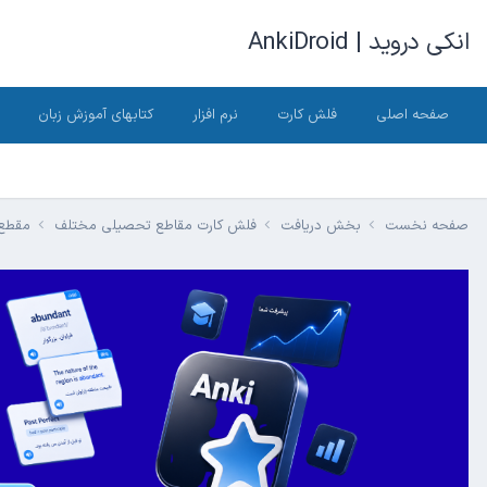
انکی دروید | AnkiDroid
صفحه اصلی
فلش کارت
نرم افزار
کتابهای آموزش زبان
صفحه نخست
بخش دریافت
فلش کارت مقاطع تحصیلی مختلف
مقطع 