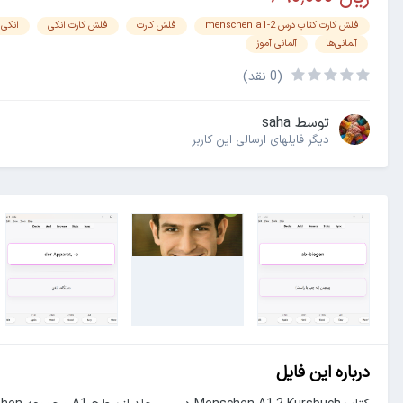
فلش کارت کتاب درس menschen a1-2
فلش کارت
فلش کارت انکی
انکی
آلمانی‌ها
آلمانی آموز
(0 نقد)
توسط
saha
دیگر فایل‎های ارسالی این کاربر
درباره این فایل