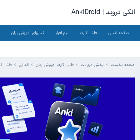
انکی دروید | AnkiDroid
صفحه اصلی
فلش کارت
نرم افزار
کتابهای آموزش زبان
صفحه نخست
بخش دریافت
فلش کارت آموزش زبان
آلمانی
فلش کارت ک