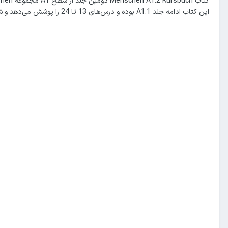
این کتاب ادامه جلد A1.1 بوده و درس‌های 13 تا 24 را پوشش می‌دهد و شما را تا پایان سطح A1 (ابتدایی) پیش می‌برد.