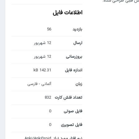
زرگسال و نوجوان بدون دانش قبلی طراحی شده.
اطلاعات فایل
بازدید
56
ارسال
12 شهریور
بروزرسانی
12 شهریور
اندازه فایل
142.31 kB
زبان
آلمانی - فارسی
تعداد فلش کارت
832
فایل صوتی
0
فایل تصویری
0
نرم افزار مورد نیاز
Anki/AnkiDroid