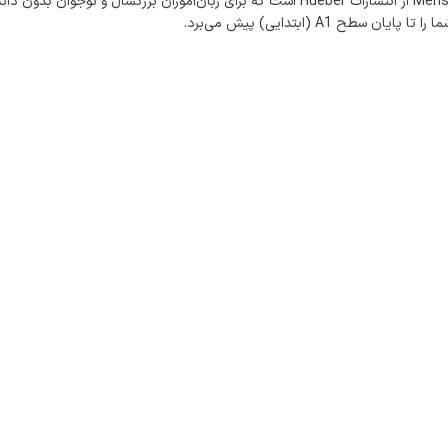
کتاب Menschen A1.2 Kursbuch دومین جلد از سطح A1 مجموعه Menshen از انتشارات Hueber است که برای زبان‌آموزان ب