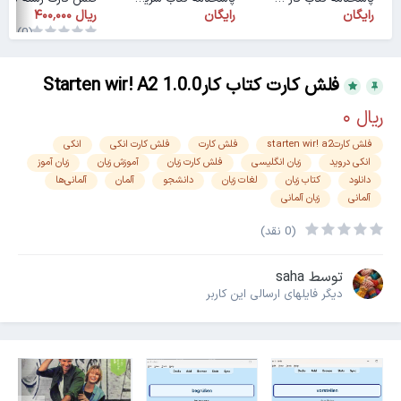
رایگان
رایگان
(0)
فلش کارت کتاب کارStarten wir! A2 1.0.0
فلش کارتstarten wir! a2
فلش کارت
فلش کارت انکی
انکی
انکی دروید
زبان انگلیسی
فلش کارت زبان
آموزش زبان
زبان آموز
دانلود
کتاب زبان
لغات زبان
دانشجو
آلمان
آلمانی‌ها
آلمانی
زبان آلمانی
(0 نقد)
توسط
saha
دیگر فایل‎های ارسالی این کاربر