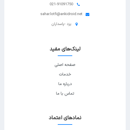
021-91091750
sahar.lotfi@ankidroid.net
یزد -پاسداران
لینک‌های مفید
صفحه اصلی
خدمات
درباره ما
تماس با ما
نمادهای اعتماد