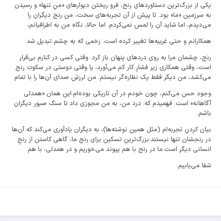
یکی از بزرگ‌ترین دستاوردهای رنج، فرو ریختن دیوارهای «منِ تنها» و رسیدن
به سرزمین «ما» بود. تا پیش از آن تجربه‌های سخت، من رنج دیگران را
می‌دیدم، اما شاید آن را لمس نمی‌کردم. اما حالا، نگاه من به اطرافیانم،
همکارانم و حتی غریبه‌ها تغییر کرده است. زخمی که به چشم تبدیل شد
رنج، چشمان مرا به روی دردهای پنهان باز کرد. وقتی کسی در کنارم بی‌قرار
است، وقتی همکاری زیر فشارِ کار کم می‌آورد، یا وقتی دوستی در سکوت رنج
می‌کشد، من دیگر فقط یک نظاره‌گر نیستم. من لرزشِ صدای آن‌ها را با تمام
وجود حس می‌کنم، چون خودم در آن تاریکی بوده‌ام.این همان «همدلی
آگاهانه» است. فهمیدم که: درد من، به من مجوزی داد تا سنگ صبور دیگران
باشم.
بیان کردنِ تجربه‌ام (مثل همین نوشته‌ها)، به دیگران یادآوری می‌کند که آن‌ها
در رنجشان تنها نیستند.بزرگ‌ترین تسکین برای رنج ما، گاهی کاستن از رنجِ
انسانی دیگر است.ما در رنج با هم پیوند می‌خوریم و در همدلی، با هم
شفا می‌یابیم.