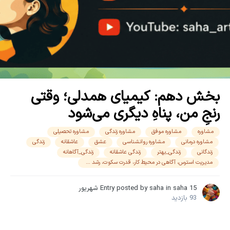
بخش دهم: کیمیای همدلی؛ وقتی
رنجِ من، پناهِ دیگری می‌شود
مشاوره
مشاوره موفق
مشاوره زندگی
مشاوره تحصیلی
مشاوره درمانی
مشاوره روانشناسی
عشق
عاشقانه
زندگی
زندگانی
زندگی_بهتر
زندگی عاشقانه
زندگی_آگاهانه
مدیریت استرس، آگاهی در محیط کار، قدرت سکوت، رشد فردی، تعادل کار و زندگی.
15 شهریور
saha
in
saha
Entry posted by
93 بازدید