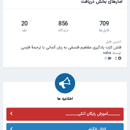
آمارهای بخش دریافت
20
856
709
فایل‌ها
دیدگاه
نقد
آخرین فایل
فلش کارت یادگیری مفاهیم فلسفی به زبان آلمانی با ترجمهٔ فارسی
توسط
saha
0
2
اطلاعیه ها
_______آموزش رایگان آنکی_______
________کانال تلگرام________