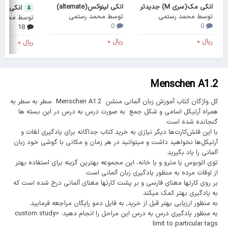
انکی مک(سری M) جدیدتر
انکی لینوکس(alternate)
انکی ویندوز(ard
توسط
محمد رستمی
توسط
محمد رستمی
توسط
محمد 
0
0
18
Menschen A1.2
کل واژگان کتاب آموزش زبان آلمانی منشن Menschen A1.2 سطر به سطر به
همراه آرتیکل اسامی و شکل جمع به صورت درس به درس در این بسته ها
گنجانده شده است.
با این فلش‌کارت‌ها دیگر نیازی به خرید کتاب جداگانه برای یادگیری لغات و
آرتیکل‌ها نخواهید داشت و میتوانید در هر زمان و مکانی با گوشی خود زبان
آلمانی را یاد بگیرید.
توی اتوبوس یا مترو و یا خانه، این مجموعه بهترین گزینه برای استفاده بهتر
از اوقات مرده به منظور یادگیری زبان آلمانی است.
بر روی کارتها معنای فارسی و بر پشت کارتها معنای آلمانی درج شده است که
به یادگیری بهتر کمک میکند
به منظور ارزیابی بهتر قبل از خرید, به فایل دمو رایگان مراجعه فرمایید.
به منظور یادگیری درس به درس این مراحل را انجام دهید: custom study>
limit to particular tags