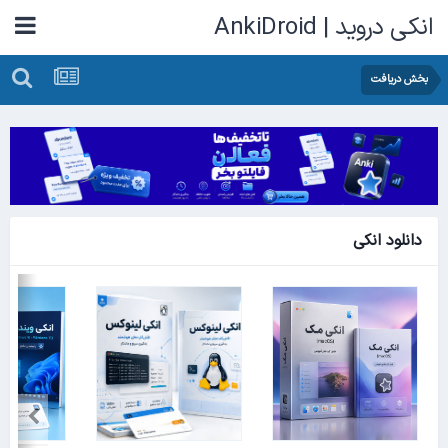
انکی دروید | AnkiDroid
بخش دریافت
دانلود انکی