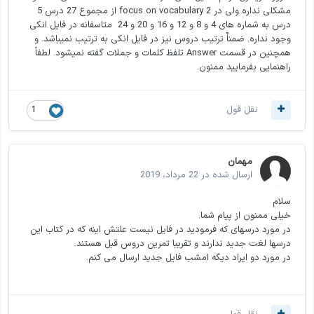
مشکلی نداره ولی در focus on vocabulary 2 از مجموع 27 درس 5
درس به شماره های 4 و 8 و 12 و 16 و 20 و 24 متاسفانه در فایل انکی
وجود نداره. ضمناٌ ترتیب دروس نیز در فایل انکی به ترتیب نمیباشد. و
همچنین در قسمت Answer تلفظ کلمات و جملات گفته نمیشود. لطفاً
راهنمایی بفرمایید ممنون.
نقل قول
1
مهمان
ارسال شده در
22 مرداد، 2019
سلام
خیلی ممنون از پیام شما.
در مورد درسهای که فرمودید در فایل نیست علتش اینه که در کتاب این
درسها لغت جدید ندارند و تقریبا تمرین دروس قبل هستند.
در مورد دو ایراد دیگه امشب فایل جدید ارسال می کنم.