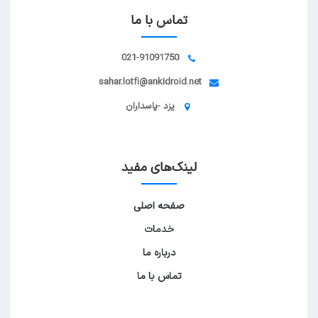
تماس با ما
021-91091750
sahar.lotfi@ankidroid.net
یزد -پاسداران
لینک‌های مفید
صفحه اصلی
خدمات
درباره ما
تماس با ما