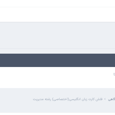
گاهی
فلش کارت زبان انگلیسی(اختصاصی) رشته مدیریت