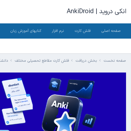
انکی دروید | AnkiDroid
صفحه اصلی
فلش کارت
نرم افزار
کتابهای آموزش زبان
صفحه نخست
بخش دریافت
فلش کارت مقاطع تحصیلی مختلف
دانش