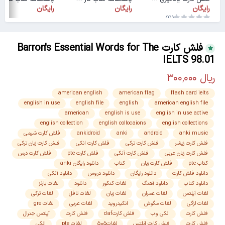
رایگان
رایگان
رایگان
(0)
فلش کارت Barron's Essential Words for The
IELTS 98.01
american english
american flag
flash card ielts
english in use
english file
english
american english file
american
english is use
english in use active
english collection
english collocaions
english collections
anki music
android
anki
ankidroid
فلش کارت شیمی
فلش کارت زیشر
فلش کارت ترکی
فلش کارت انکی
فلش کارت زبان ترکی
فلش کارت زبان عربی
فلش کارت آنکی
فلش کارت pte
فلش کارت درس
کتاب pte
فلش کارت زبان
کتاب
دانلود رایگان anki
دانلود فلش کارت
دانلود رایگان
دانلود دروس
دانلود آنکی
دانلود کتاب
دانلود آهنگ
لغات کنکور
دانلود
لغات بارنز
لغات آیلتس
لغات عمران
لغات زبان
لغات تافل
لغات ترکی
لغات لزگی
لغات مگوش
انکیدروید
لغات عربی
لغات gre
فلش کارت
انکی وب
فلش کارتdaf
فلش کارت
آیلتس جنرال
فلش کارت
فلش کارت آیلتس
لغات۵۰۵
لغات pte
انکی