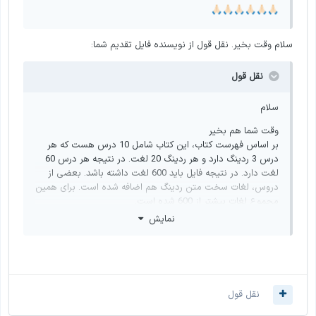
🙏🏻
🙏🏻
🙏🏻
🙏🏻
🙏🏻
🙏🏻
سلام وقت بخیر. نقل قول از نویسنده فایل تقدیم شما:
نقل قول
سلام
وقت شما هم بخیر
بر اساس فهرست کتاب، این کتاب شامل 10 درس هست که هر
درس 3 ردینگ دارد و هر ردینگ 20 لغت. در نتیجه هر درس 60
لغت دارد. در نتیجه فایل باید 600 لغت داشته باشد. بعضی از
دروس، لغات سخت متن ردینگ هم اضافه شده است. برای همین
مجموع لغات بیشتر از 600 شده است.
نمایش
امیدوارم مشکل برطرف شده باشد.
نقل قول