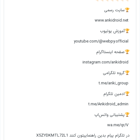
سایت رسمی
🏆
www.ankidroid.net
آموزش یوتیوب
🏆
youtube.com/@webpy.official
صفحه اینستاگرام
🏆
instagram.com/ankidroid
گروه تلگرامی
🏆
t.me/anki_group
ادمین تلگرام
🏆
t.me/Ankidroid_admin
پشتیبانی واتس‌اپ
🏆
wa.me/qr/V
در تلگرام پیام بدین راهنماییتون کنند X5ZYDKMTL72L1