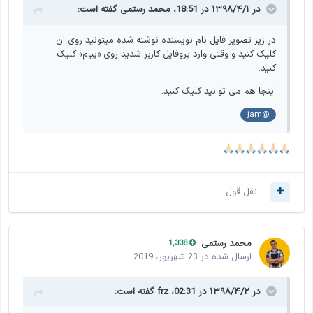
در ۱۳۹۸/۴/۱ در 18:51،
محمد رستمی
گفته است:
در زیر تصویر فایل نام نویسنده نوشته شده میتونید روی ان
کلیک کنید و وقتی وارد پروفایل کاربر شدید روی «پیام» کلیک
کنید.
اینجا هم می توانید کلیک کنید.
@jam
🙏🏻
🙏🏻
🙏🏻
🙏🏻
🙏🏻
🙏🏻
نقل قول
محمد رستمی
1,338
ارسال شده در
23 شهریور، 2019
در ۱۳۹۸/۴/۲ در 02:31،
frz
گفته است: