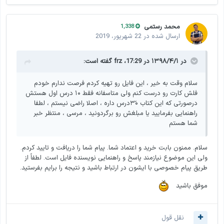
محمد رستمی
1,338
ارسال شده در
22 شهریور، 2019
در ۱۳۹۸/۴/۱ در 17:29،
frz
گفته است:
سلام وقت به خیر ، این فایل رو تهیه کردم فرصت ندارم خودم
فلش کارت رو درست کنم ولی متاسفانه فقط ۱۰ درس اول هستش
درصورتی که این کتاب ۳۰ًدرس داره ، اصلا راضی نیستم ، لطفا
راهنمایی بفرمایید یا مبلغش رو برگردونید ، مرسی ، منتظر خبر
شما هستم
سلام. ممنون بابت خرید و اعتماد شما. پیام شما را دریافت و تایید کردم.
ولی این موضوع نیازمند پاسخ و راهنمایی نویسنده فایل است. لطفاً از
طریق پیام خصوصی با ایشون در ارتباط باشید و نتیجه را برایم بفرستید.
موفق باشید
نقل قول