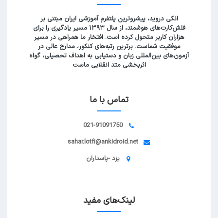
انکی دروید، پیشروترین پلتفرم آموزشی ایران مبتنی بر
فلش‌کارت‌های هوشمند، از سال ۱۳۹۳ مسیر یادگیری را برای
هزاران کاربر متحول کرده است. افتخار ما همراهی در مسیر
موفقیت شماست. برترین رتبه‌های کنکور، مدارج عالی در
آزمون‌های بین‌المللی زبان و دستیابی به اهداف تحصیلی، گواه
اثربخشی متد انقلابی ماست
تماس با ما
021-91091750
sahar.lotfi@ankidroid.net
یزد -پاسداران
لینک‌های مفید