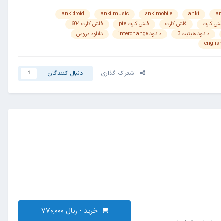
ankidroid
anki music
ankimobile
anki
an
ش کارت
فلش کارت
فلش کارت pte
فلش کارت 604
دانلود هیتیت 3
دانلود interchange
دانلود دروس
englis
اشتراک گذاری
دنبال کنندگان
1
خرید -