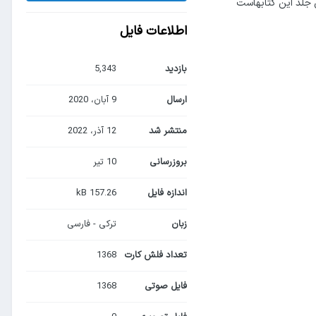
ی اولین جلد این کتابهاست
اطلاعات فایل
بازدید
5,343
ارسال
9 آبان، 2020
منتشر شد
12 آذر، 2022
بروزرسانی
10 تیر
اندازه فایل
157.26 kB
زبان
ترکی - فارسی
تعداد فلش کارت
1368
فایل صوتی
1368