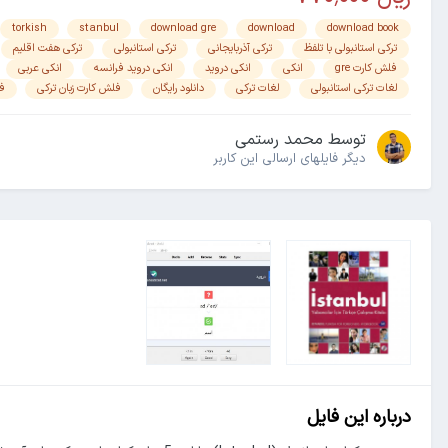
torkish
stanbul
download gre
download
download book
ترکی استانبولی با تلفظ
ترکی آذربایجانی
ترکی استانبولی
ترکی هفت اقلیم
فلش کارت gre
انکی
انکی دروید
انکی دروید فرانسه
انکی عربی
لغات ترکی استانبولی
لغات ترکی
دانلود رایگان
فلش کارت زبان ترکی
ف
توسط
محمد رستمی
دیگر فایل‎های ارسالی این کاربر
درباره این فایل