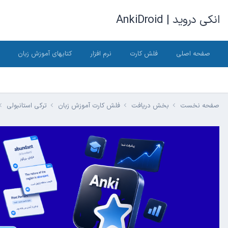
انکی دروید | AnkiDroid
صفحه اصلی
فلش کارت
نرم افزار
کتابهای آموزش زبان
صفحه نخست
بخش دریافت
فلش کارت آموزش زبان
ترکی استانبولی