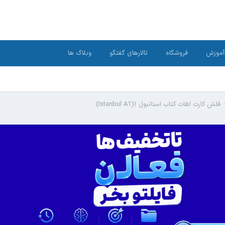
آموزش
فروشگاه
تالارهای گفتگو
وبلاگ ها
فلش کارت لغات کتاب استانبول ۱(Istanbul A1)