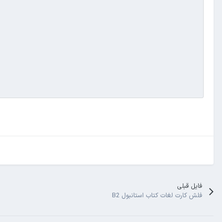
فایل قبلی
فلش کارت لغات کتاب استانبول B2