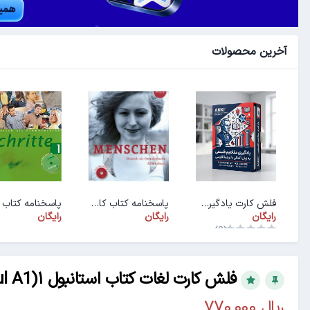
آخرین محصولات
فلش کارت یادگیری مفاهیم فلسفی به زبان آلمانی با ترجمهٔ فارسی
پاسخنامه کتاب کار ArbeitsbuchMenschen A1.1
رایگان
رایگان
رایگان
(0)
فلش کارت لغات کتاب استانبول ۱(Istanbul A1) 99.05