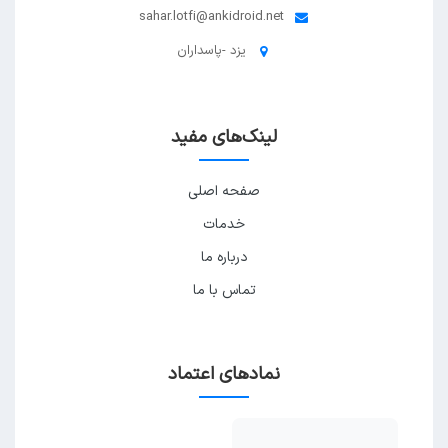
sahar.lotfi@ankidroid.net
یزد -پاسداران
لینک‌های مفید
صفحه اصلی
خدمات
درباره ما
تماس با ما
نمادهای اعتماد