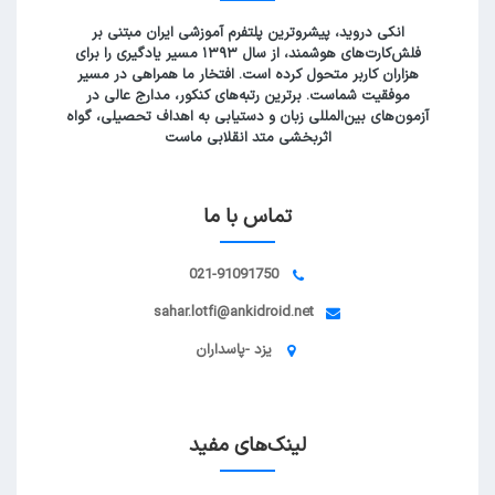
انکی دروید، پیشروترین پلتفرم آموزشی ایران مبتنی بر
فلش‌کارت‌های هوشمند، از سال ۱۳۹۳ مسیر یادگیری را برای
هزاران کاربر متحول کرده است. افتخار ما همراهی در مسیر
موفقیت شماست. برترین رتبه‌های کنکور، مدارج عالی در
آزمون‌های بین‌المللی زبان و دستیابی به اهداف تحصیلی، گواه
اثربخشی متد انقلابی ماست
تماس با ما
021-91091750
sahar.lotfi@ankidroid.net
یزد -پاسداران
لینک‌های مفید