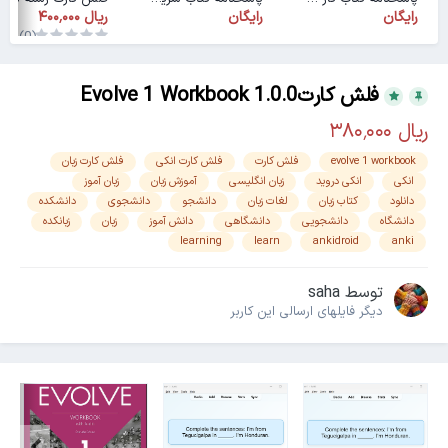
رایگان
رایگان
(0)
فلش کارتEvolve 1 Workbook 1.0.0
evolve 1 workbook
فلش کارت
فلش کارت انکی
فلش کارت زبان
انکی
انکی دروید
زبان انگلیسی
آموزش زبان
زبان آموز
دانلود
کتاب زبان
لغات زبان
دانشجو
دانشجوی
دانشکده
دانشگاه
دانشجویی
دانشگاهی
دانش آموز
زبان
زبانکده
learning
learn
ankidroid
anki
توسط
saha
دیگر فایل‎های ارسالی این کاربر