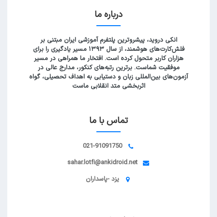
درباره ما
انکی دروید، پیشروترین پلتفرم آموزشی ایران مبتنی بر
فلش‌کارت‌های هوشمند، از سال ۱۳۹۳ مسیر یادگیری را برای
هزاران کاربر متحول کرده است. افتخار ما همراهی در مسیر
موفقیت شماست. برترین رتبه‌های کنکور، مدارج عالی در
آزمون‌های بین‌المللی زبان و دستیابی به اهداف تحصیلی، گواه
اثربخشی متد انقلابی ماست
تماس با ما
021-91091750
sahar.lotfi@ankidroid.net
یزد -پاسداران