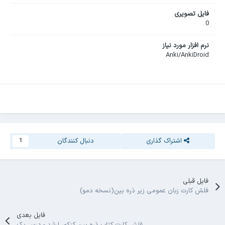
فایل تصویری
0
نرم افزار مورد نیاز
Anki/AnkiDroid
اشتراک گذاری
دنبال کنندگان
1
فایل قبلی
فلش کارت زبان عمومی زیر ذره بین(نسخه دمو)
فایل بعدی
فلش کارت کتاب ذره بین کنکور ارشد - درس یک