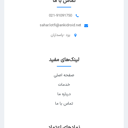
تماس با ما
021-91091750
sahar.lotfi@ankidroid.net
یزد -پاسداران
لینک‌های مفید
صفحه اصلی
خدمات
درباره ما
تماس با ما
نمادهای اعتماد