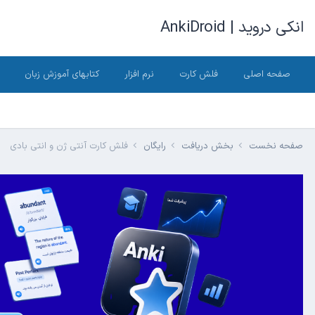
انکی دروید | AnkiDroid
صفحه اصلی
فلش کارت
نرم افزار
کتابهای آموزش زبان
صفحه نخست
بخش دریافت
رایگان
فلش کارت آنتی ژن و انتی بادی