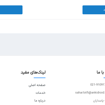
د
ا ما
لینک‌های مفید
021-91091
صفحه اصلی
sahar.lotfi@ankidroid
خدمات
درباره ما
-پاسداران