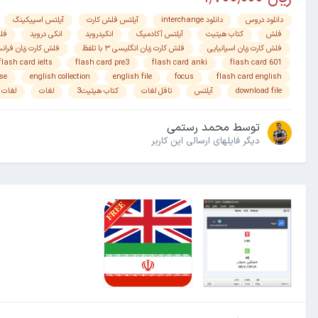
دانلود دروس
دانلود interchange
آیلتس فلش کارت
آیلتس اسپیکینگ
فلش
کتاب هیتیت
آیلتس آکادمیک
انکیدروید
انکی دروید
فل
فلش کارت زبان اسپانیایی
فلش کارت زبان انگلیسی ۳ با تلفظ
فلش کارت زبان فران
flash card ielts
flash card pre3
flash card anki
flash card 601
se
english collection
english file
focus
flash card english
download file
آیلتس
تافل لغات
کتاب هیتیت3
لغات
لغات 
توسط
محمد رستمی
دیگر فایل‎های ارسالی این کاربر