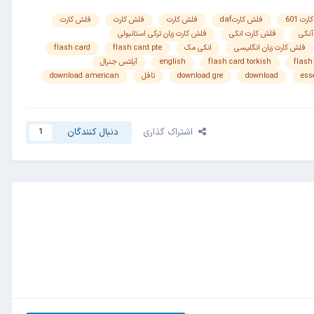
ت 601
فلش کارتdaf
فلش کارت
فلش کارت
فلش کارت
آنکی
فلش کارت انکی
فلش کارت زبان ترکی استانبولی
فلش کارت زبان انگلیسی
انکی مک
flash card pte
flash card
flash
flash card torkish
english
آیلتس جنرال
ess
download
download gre
تافل
download american
اشتراک گذاری
دنبال کنندگان
1