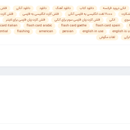
انکی دروید فرانسه
دانلود کتاب
دانلود آهنگ
دانلود
دانلود آنکی
فلش کار
شکارت
۷۰۰۰ لغت انگلیسی به فارسی آنکی
فلش کارت انگلیسی به فارسی
فلش کارت 
سوی
انکی
فلش کارت زبان فارسی سوم برای آنکی
فلش کارت زبان فارسی برای لایتنر
 card italian
flash card arabic
flash card goethe
flash card spain
ential
flashing
american
persian
english in use
english is u
ترکی
لغات مگوش