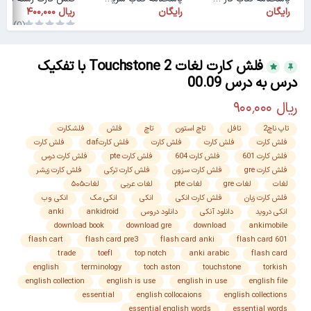
رایگان
رایگان
(0)
فلش کارت لغات Touchstone 2 با تفکیک
درس به درس 00.09
تاپ ناچ2
تافل
تاچ استون
تاچ
فلش
فلشکارت
فلش کارت
فلش کارت
فلش کارت
فلش کارتdaf
فلش کارت
فلش کارت 601
فلش کارت 604
فلش کارت pte
فلش کارت درس
فلش کارت gre
فلش کارت سزون
فلش کارت ترکی
فلش کارت زیشر
لغات
لغات gre
لغات pte
لغات عربی
لغات۵۰۵
فلش کارت زبان
فلش کارت انکی
انکی
انکی مک
انکی وب
انکی دروید
دانلود آنکی
دانلود دروس
ankidroid
anki
download book
download gre
download
ankimobile
flash cart
flash card pre3
flash card anki
flash card 601
trade
toefl
top notch
anki arabic
flash card
english
terminology
toch aston
touchstone
torkish
english collection
english is use
english in use
english file
essential
english collocaions
english collections
essential english words
essential words