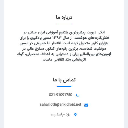
درباره ما
انکی دروید، پیشروترین پلتفرم آموزشی ایران مبتنی بر
فلش‌کارت‌های هوشمند، از سال ۱۳۹۳ مسیر یادگیری را برای
هزاران کاربر متحول کرده است. افتخار ما همراهی در مسیر
موفقیت شماست. برترین رتبه‌های کنکور، مدارج عالی در
آزمون‌های بین‌المللی زبان و دستیابی به اهداف تحصیلی، گواه
اثربخشی متد انقلابی ماست
تماس با ما
021-91091750
sahar.lotfi@ankidroid.net
یزد -پاسداران