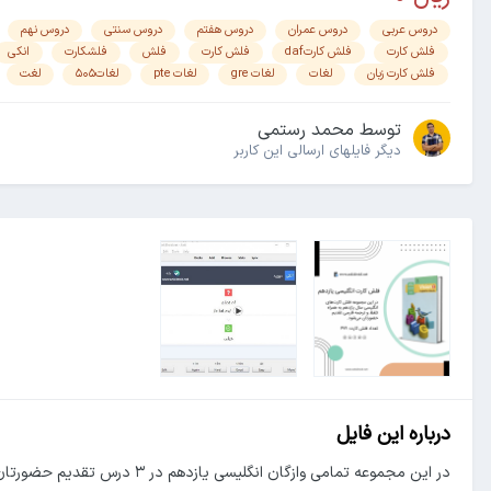
دروس عربی
دروس عمران
دروس هفتم
دروس سنتی
دروس نهم
فلش کارت
فلش کارتdaf
فلش کارت
فلش
فلشکارت
انکی
فلش کارت زبان
لغات
لغات gre
لغات pte
لغات۵۰۵
لغت
توسط
محمد رستمی
دیگر فایل‎های ارسالی این کاربر
درباره این فایل
در این مجموعه تمامی وازگان انگلیسی یازدهم در ۳ درس تقدیم حضورتان می‌شود. فلش کارت‌های دارای تلفظ و ترجمه فارسی هستند. امیدوارم مفید واقع شود.