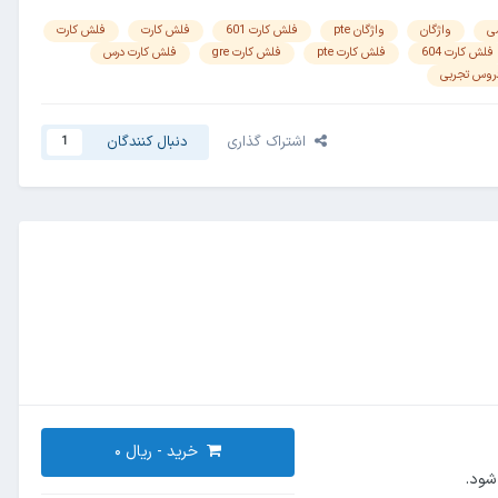
سی
واژگان
واژگان pte
فلش کارت 601
فلش کارت
فلش کارت
فلش کارت 604
فلش کارت pte
فلش کارت gre
فلش کارت درس
روس تجربی
اشتراک گذاری
دنبال کنندگان
1
خرید -