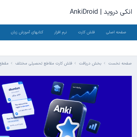
انکی دروید | AnkiDroid
صفحه اصلی
فلش کارت
نرم افزار
کتابهای آموزش زبان
صفحه نخست
بخش دریافت
فلش کارت مقاطع تحصیلی مختلف
مقطع 